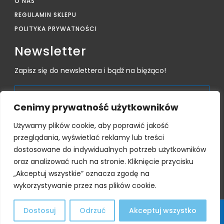
O NAS
REGULAMIN SKLEPU
POLITYKA PRYWATNOŚCI
Newsletter
Zapisz się do newslettera i bądź na biężąco!
Cenimy prywatność użytkowników
Używamy plików cookie, aby poprawić jakość
przeglądania, wyświetlać reklamy lub treści
dostosowane do indywidualnych potrzeb użytkowników
Subsktrybując zgadzam się na przetwarzanie moich
danych osobowych, zgodne z polityką prywatności i
oraz analizować ruch na stronie. Kliknięcie przycisku
regulaminem sklepu
„Akceptuj wszystkie” oznacza zgodę na
wykorzystywanie przez nas plików cookie.
Dostosuj
Odrzuć
Akceptuj wszystko
@ COPYRIGHT 2024 KRAINA DOBREGO SNU I
STWORZONE W RAMACH