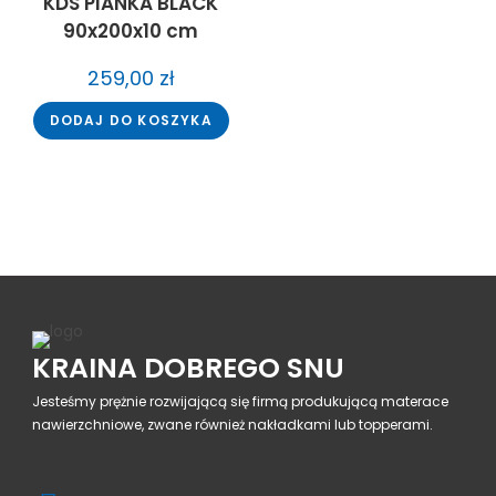
KDS PIANKA BLACK
90x200x10 cm
259,00
zł
DODAJ DO KOSZYKA
KRAINA DOBREGO SNU
Jesteśmy prężnie rozwijającą się firmą produkującą materace
nawierzchniowe, zwane również nakładkami lub topperami.