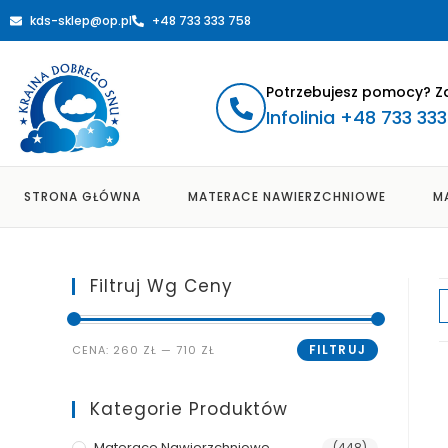
kds-sklep@op.pl
+48 733 333 758
Potrzebujesz pomocy? Z
Infolinia +48 733 33
STRONA GŁÓWNA
MATERACE NAWIERZCHNIOWE
M
Filtruj Wg Ceny
FILTRUJ
CENA:
260 ZŁ
—
710 ZŁ
Kategorie Produktów
Materace Nawierzchniowe
(448)