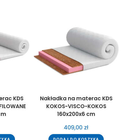
erac KDS
Nakładka na materac KDS
FILOWANE
KOKOS-VISCO-KOKOS
 cm
160x200x6 cm
409,00
zł
ZYKA
DODAJ DO KOSZYKA