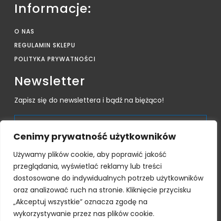
Informacje:
O NAS
REGULAMIN SKLEPU
POLITYKA PRYWATNOŚCI
Newsletter
Zapisz się do newslettera i bądź na biężąco!
Cenimy prywatność użytkowników
Używamy plików cookie, aby poprawić jakość
przeglądania, wyświetlać reklamy lub treści
dostosowane do indywidualnych potrzeb użytkowników
Subsktrybując zgadzam się na przetwarzanie moich
danych osobowych, zgodne z polityką prywatności i
oraz analizować ruch na stronie. Kliknięcie przycisku
regulaminem sklepu
„Akceptuj wszystkie” oznacza zgodę na
wykorzystywanie przez nas plików cookie.