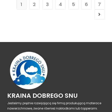
1
2
3
4
5
6
7
KRAINA DOBREGO SNU
Jesteśmy prężnie rozwijającą się firmą produkującą materace
nawierzchniowe, zwane również nakładkami lub topperami.