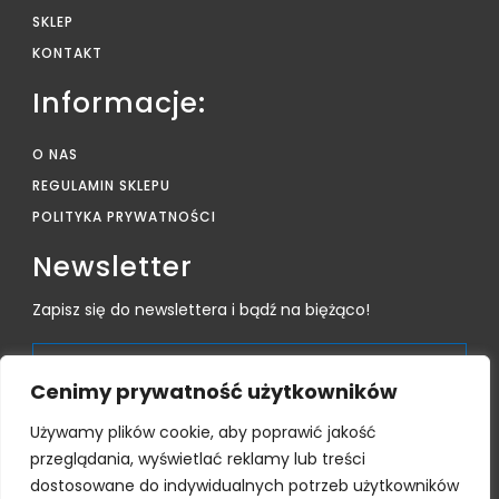
SKLEP
KONTAKT
Informacje:
O NAS
REGULAMIN SKLEPU
POLITYKA PRYWATNOŚCI
Newsletter
Zapisz się do newslettera i bądź na biężąco!
Cenimy prywatność użytkowników
Używamy plików cookie, aby poprawić jakość
przeglądania, wyświetlać reklamy lub treści
dostosowane do indywidualnych potrzeb użytkowników
Subsktrybując zgadzam się na przetwarzanie moich