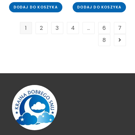
DODAJ DO KOSZYKA
DODAJ DO KOSZYKA
1
2
3
4
…
6
7
8