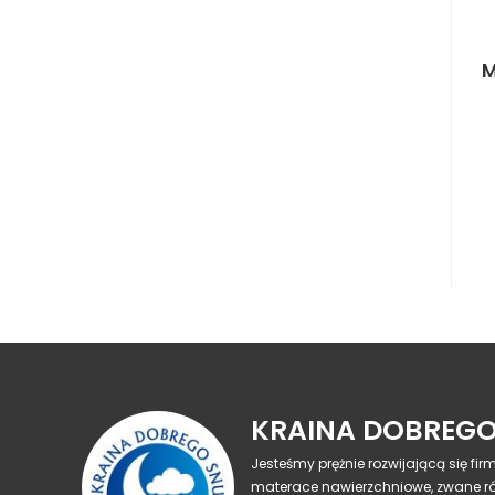
M
KRAINA DOBREGO
Jesteśmy prężnie rozwijającą się fi
materace nawierzchniowe, zwane r