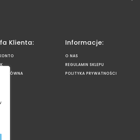
fa Klienta:
Informacje:
 KONTO
O NAS
YK
REGULAMIN SKLEPU
NA GŁÓWNA
POLITYKA PRYWATNOŚCI
AKT
w