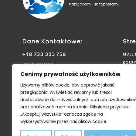
nakładkami lub topperami.
Dane Kontaktowe:
Stre
+48 733 333 758
MOJE
KOSZ
kds-sklep@op.pl
STRO
Kraina Dobrego Snu Konrad Banaś
Cenimy prywatność użytkowników
Janów 15B 98-311 Ostrówek
SKLEP
Używamy plików cookie, aby poprawić jakość
Facebook
KONT
przeglądania, wyświetlać reklamy lub treści
ZAMÓWIENIE
dostosowane do indywidualnych potrzeb użytkownikó
POLITYKA PRYWATNOŚCI
oraz analizować ruch na stronie. Kliknięcie przycisku
„Akceptuj wszystkie” oznacza zgodę na
wykorzystywanie przez nas plików cookie.