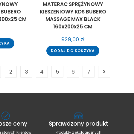
ŻYNOWY
MATERAC SPRĘŻYNOWY
 BUBERO
KIESZENIOWY KDS BUBERO
200x25 CM
MASSAGE MAX BLACK
160x200x25 CM
929,00
zł
ZYKA
DODAJ DO KOSZYKA
2
3
4
5
6
7
psze ceny
Sprawdzony produkt
 stałych Klientów
Produkty z ekologicznych