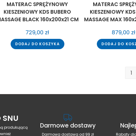
MATERAC SPRĘŻYNOWY
MATERAC SPRĘ
KIESZENIOWY KDS BUBERO
KIESZENIOWY KDS
ASSAGE BLACK 160x200x21 CM
MASSAGE MAX 160x
729,00
zł
879,00
zł
DODAJ DO KOSZYKA
DODAJ DO KOS
1
 SNU
Darmowe dostawy
Najle
rmą produkującą
ównież
Darmowa dostawa od 99 zł
Rabaty dla