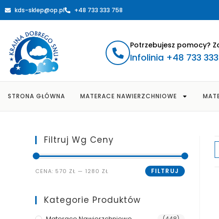
kds-sklep@op.pl
+48 733 333 758
Potrzebujesz pomocy? Z
Infolinia +48 733 33
STRONA GŁÓWNA
MATERACE NAWIERZCHNIOWE
MAT
Filtruj Wg Ceny
FILTRUJ
CENA:
570 ZŁ
—
1280 ZŁ
Kategorie Produktów
Materace Nawierzchniowe
(448)