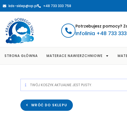
kds-sklep@op.pl
+48 733 333 758
Potrzebujesz pomocy? Z
Infolinia +48 733 33
STRONA GŁÓWNA
MATERACE NAWIERZCHNIOWE
MAT
TWÓJ KOSZYK AKTUALNIE JEST PUSTY.
WRÓĆ DO SKLEPU