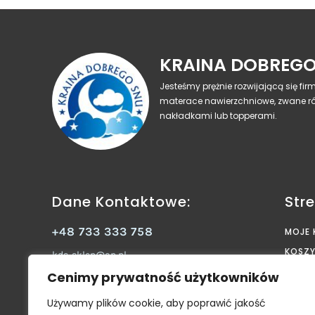
KRAINA DOBREGO
Jesteśmy prężnie rozwijającą się fi
materace nawierzchniowe, zwane r
nakładkami lub topperami.
Dane Kontaktowe:
Stre
+48 733 333 758
MOJE
KOSZ
kds-sklep@op.pl
STRO
Kraina Dobrego Snu Konrad Banaś
Cenimy prywatność użytkowników
Janów 15B 98-311 Ostrówek
SKLEP
Używamy plików cookie, aby poprawić jakość
Facebook
KONT