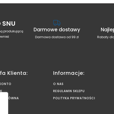
 SNU
Darmowe dostawy
Najle
rmą produkującą
ównież
Darmowa dostawa od 99 zł
Rabaty dla
fa Klienta:
Informacje:
 KONTO
O NAS
YK
REGULAMIN SKLEPU
NA GŁÓWNA
POLITYKA PRYWATNOŚCI
AKT