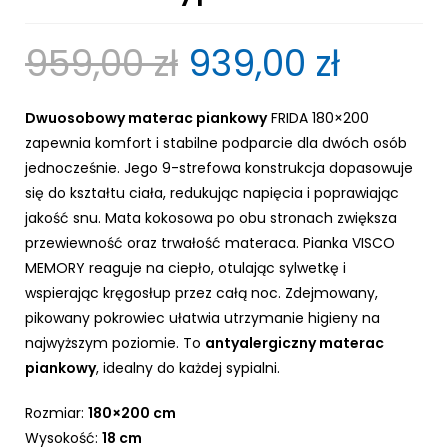
959,00
zł
939,00
zł
Dwuosobowy materac piankowy
FRIDA 180×200
zapewnia komfort i stabilne podparcie dla dwóch osób
jednocześnie. Jego 9-strefowa konstrukcja dopasowuje
się do kształtu ciała, redukując napięcia i poprawiając
jakość snu. Mata kokosowa po obu stronach zwiększa
przewiewność oraz trwałość materaca. Pianka VISCO
MEMORY reaguje na ciepło, otulając sylwetkę i
wspierając kręgosłup przez całą noc. Zdejmowany,
pikowany pokrowiec ułatwia utrzymanie higieny na
najwyższym poziomie. To
antyalergiczny materac
piankowy
, idealny do każdej sypialni.
Rozmiar:
180×200 cm
Wysokość:
18 cm