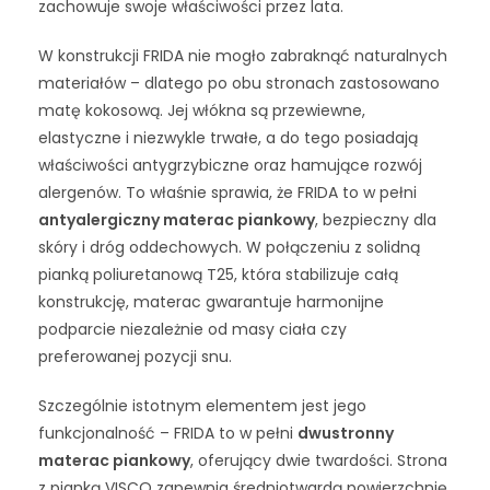
zachowuje swoje właściwości przez lata.
W konstrukcji FRIDA nie mogło zabraknąć naturalnych
materiałów – dlatego po obu stronach zastosowano
matę kokosową. Jej włókna są przewiewne,
elastyczne i niezwykle trwałe, a do tego posiadają
właściwości antygrzybiczne oraz hamujące rozwój
alergenów. To właśnie sprawia, że FRIDA to w pełni
antyalergiczny materac piankowy
, bezpieczny dla
skóry i dróg oddechowych. W połączeniu z solidną
pianką poliuretanową T25, która stabilizuje całą
konstrukcję, materac gwarantuje harmonijne
podparcie niezależnie od masy ciała czy
preferowanej pozycji snu.
Szczególnie istotnym elementem jest jego
funkcjonalność – FRIDA to w pełni
dwustronny
materac piankowy
, oferujący dwie twardości. Strona
z pianką VISCO zapewnia średniotwardą powierzchnię,