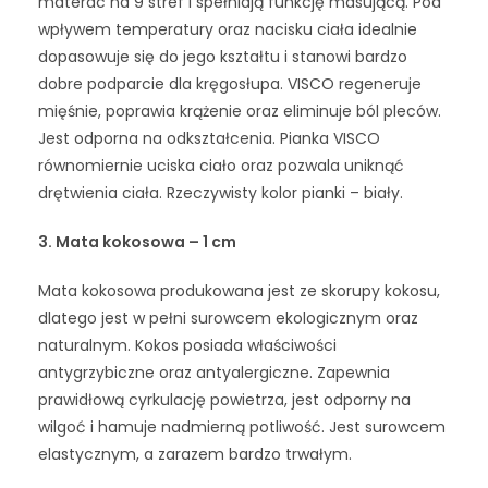
materac na 9 stref i spełniają funkcję masującą. Pod
wpływem temperatury oraz nacisku ciała idealnie
dopasowuje się do jego kształtu i stanowi bardzo
dobre podparcie dla kręgosłupa. VISCO regeneruje
mięśnie, poprawia krążenie oraz eliminuje ból pleców.
Jest odporna na odkształcenia. Pianka VISCO
równomiernie uciska ciało oraz pozwala uniknąć
drętwienia ciała. Rzeczywisty kolor pianki – biały.
3. Mata kokosowa – 1 cm
Mata kokosowa produkowana jest ze skorupy kokosu,
dlatego jest w pełni surowcem ekologicznym oraz
naturalnym. Kokos posiada właściwości
antygrzybiczne oraz antyalergiczne. Zapewnia
prawidłową cyrkulację powietrza, jest odporny na
wilgoć i hamuje nadmierną potliwość. Jest surowcem
elastycznym, a zarazem bardzo trwałym.