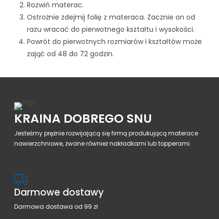
Rozwiń materac.
Ostrożnie zdejmij folię z materaca. Zacznie on od
razu wracać do pierwotnego kształtu i wysokości.
Powrót do pierwotnych rozmiarów i kształtów może
zająć od 48 do 72 godzin.
KRAINA DOBREGO SNU
Jesteśmy prężnie rozwijającą się firmą produkującą materace
nawierzchniowe, zwane również nakładkami lub topperami.
Darmowe dostawy
Darmowa dostawa od 99 zł