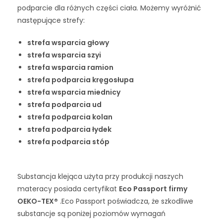
podparcie dla różnych części ciała. Możemy wyróżnić
następujące strefy:
strefa wsparcia głowy
strefa wsparcia szyi
strefa wsparcia ramion
strefa podparcia kręgosłupa
strefa wsparcia miednicy
strefa podparcia ud
strefa podparcia kolan
strefa podparcia łydek
strefa podparcia stóp
Substancja klejąca użyta przy produkcji naszych
materacy posiada certyfikat
Eco Passport firmy
OEKO-TEX®
.Eco Passport poświadcza, że ​​szkodliwe
substancje są poniżej poziomów wymagań