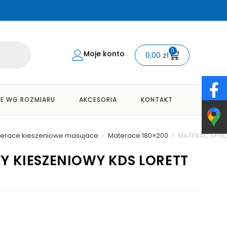
0
Moje konto
0,00
zł
E WG ROZMIARU
AKCESORIA
KONTAKT
erace kieszeniowe masujace
>
Materace 180×200
>
MATERAC SPRĘŻ
 KIESZENIOWY KDS LORETT