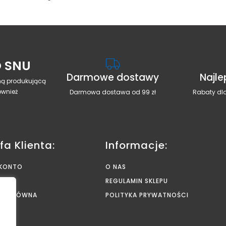
 SNU
Darmowe dostawy
Najle
rmą produkującą
ównież
Darmowa dostawa od 99 zł
Rabaty dla
fa Klienta:
Informacje:
 KONTO
O NAS
YK
REGULAMIN SKLEPU
NA GŁÓWNA
POLITYKA PRYWATNOŚCI
AKT