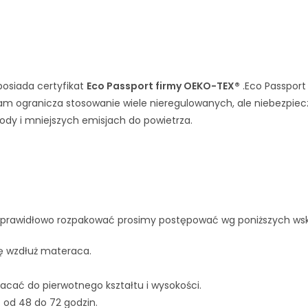
posiada certyfikat
Eco Passport firmy OEKO-TEX®
.Eco Passport 
m ogranicza stosowanie wiele nieregulowanych, ale niebezpiec
ody i mniejszych emisjach do powietrza.
go prawidłowo rozpakować prosimy postępować wg poniższych w
lię wzdłuż materaca.
racać do pierwotnego kształtu i wysokości.
 od 48 do 72 godzin.