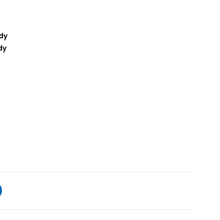
dy
dy