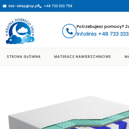
kds-sklep@op.pl
+48 733 333 758
Potrzebujesz pomocy? Z
Infolinia +48 733 33
STRONA GŁÓWNA
MATERACE NAWIERZCHNIOWE
M