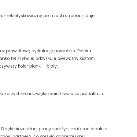
 zamek błyskawiczny po trzech stronach daje
raz prawidłową cyrkulację powietrza. Pianka
anka HR szybciej odzyskuje pierwotny kształt.
ywisty kolor pianki – biały.
korzystnie na zwiększenie trwałości produktu, a
 Dzięki niezależnej pracy sprężyn, materac idealnie
uchów partnera, co sprzyja dobremu snu.