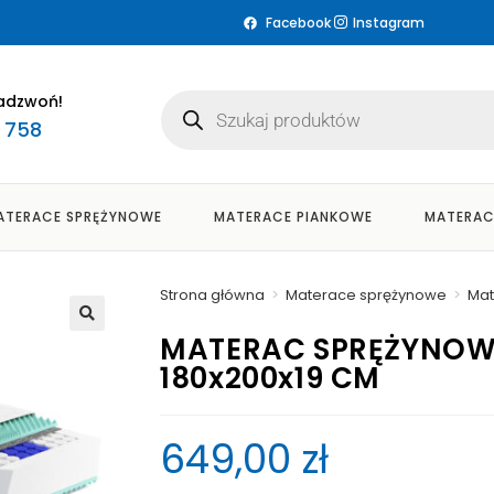
Facebook
Instagram
adzwoń!
3 758
ATERACE SPRĘŻYNOWE
MATERACE PIANKOWE
MATERAC
Strona główna
>
Materace sprężynowe
>
Mat
MATERAC SPRĘŻYNOWY
🔍
180x200x19 CM
649,00
zł