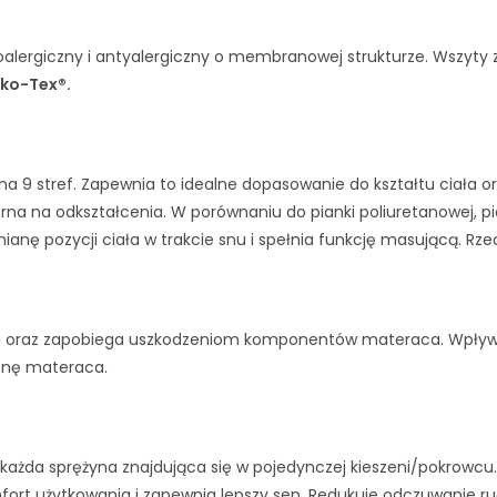
ipoalergiczny i antyalergiczny o membranowej strukturze. Wszyty
ko-Tex®.
na 9 stref. Zapewnia to idealne dopasowanie do kształtu ciała o
rna na odkształcenia. W porównaniu do pianki poliuretanowej, pi
anę pozycji ciała w trakcie snu i spełnia funkcję masującą. Rzecz
anki oraz zapobiega uszkodzeniom komponentów materaca. Wpływa 
enę materaca.
a każda sprężyna znajdująca się w pojedynczej kieszeni/pokrowcu.
omfort użytkowania i zapewnia lepszy sen. Redukuje odczuwanie r