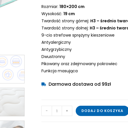
Rozmiar:
180×200 cm
Wysokość:
19 cm
Twardość strony górnej:
H3 – średnio twar
Twardość strony dolnej:
H3 – średnio twar
9-cio strefowe sprężyny kieszeniowe
Antyalergiczny
Antygrzybiczny
Dwustronny
Pikowany oraz zdejmowany pokrowiec
Funkcja masująca
Darmowa dostawa od 99zł
-
+
DODAJ DO KOSZYKA