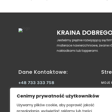
KRAINA DOBREGO
Jesteśmy prężnie rozwijającą się fi
materace nawierzchniowe, zwane r
nakładkami lub topperami.
Dane Kontaktowe:
Stre
+48 733 333 758
MOJE
KOSZ
kds-sklep@op.pl
Cenimy prywatność użytkowników
STRO
Kraina Dobrego Snu Konrad Banaś
Janów 15B 98-311 Ostrówek
SKLEP
Używamy plików cookie, aby poprawić jakość
Facebook
przeglądania, wyświetlać reklamy lub treści
KONT