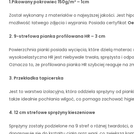
1.
Pikowany pokrowiec 150g/m² – 1cm
Został wykonany z materiałów o najwyższej jakości. Jest h
możliwość łatwego zdjęcia i wyprania. Posiada certyfikat
Oe
2.
9-strefowa pianka profilowana HR – 3 cm
Powierzchnia pianki posiada wycięcia, które dzielą materac 
wysokoelastyczna HR jest niebywale trwała, sprężysta i odpo
Oznacza to, że profilowana pianka HR szybciej reaguje na zmi
3. Przekładka tapicerska
Jest to warstwa izolacyjna, która oddziela sprężyny od pi
także idealnie pochłania wilgoć, co pomaga zachować higi
4. 12 cm strefowe sprężyny kieszeniowe
Sprężyny zostały podzielone na 9 stref o różnej twardości, 
dopasowuje się do kształtu ciała oraz wagi, co zwiększa k